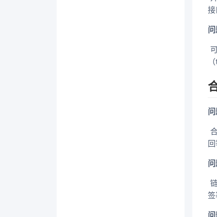
接
问
​
（
问
​
回
问
​
签
问