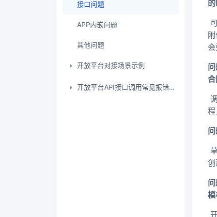
的
接口问题
​
APP内嵌问题
附
其他问题
会
开放平台对接场景示例
问
合
开放平台API接口调用常见报错以及解决方法汇总
​
程
问
​
创
问
模
​