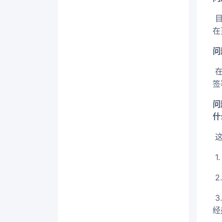
​
在
问
​
签
问
什
​
​
​
​
经