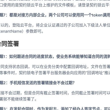
口使用的是契约锁云平台上维护的文件模板，请登录契约锁云平台：
题7：都是对接方内部企业，两个公司可以使用同一个token调
 可以的，登陆云平台，将企业认证通过的子公司加入下级法人单
tenantName）参数即可。
合同签署
题1：如何跟进合同的进度状态，使业务系统能够知道合同的流
 合同支持状态回调，可以在业务分类中配置回调地址，文件在签
等事件时，契约锁电子签署平台服务器会向应用的“回调地址”推
题2：手机短信发送的签署链接会不会过期？
 链接不会过期，但是合同有截止签署时间，合同截止签署时间可
署就不能继续签署了。
题3：在发起合同时，作为发起方，添加了经办人签字节点，可