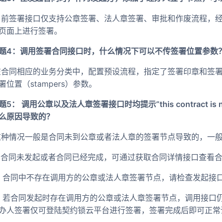
 目前签署接口仅支持公章签署、法人章签署、审批和作废流程，
页面上进行签署。
题4：调用签署合同接口时，什么情况下可以不传签署位置参数
 在合同相应的业务分类中，配置预设流程，指定了签署印章和签
署位置（stampers）参数。
题5： 调用公章以及法人章签署接口时均提示“this contract is not tur
么原因导致的？
 这种情况一般是合同未到公章或者法人章的签署节点导致的，一
 1. 合同未发起或者合同已经完成，可通过获取合同详情接口查看
 2. 合同中不存在调用方的公章或法人章签署节点，请检查发起
 3. 若合同发起时存在调用方的公章或法人章签署节点，调用接
办人签署仅可登陆契约锁云平台进行签署，签署完成后即可正常