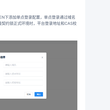
EN下添加单点登录配置，单点登录通过域名
；对接契约锁正式环境时，平台登录地址和CAS校