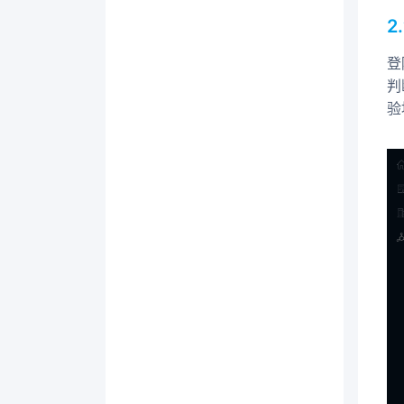
2
登
判
验