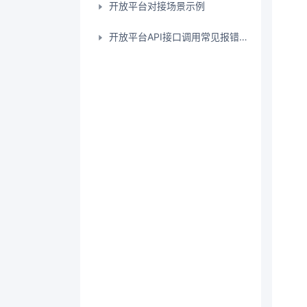
开放平台对接场景示例
开放平台API接口调用常见报错以及解决方法汇总