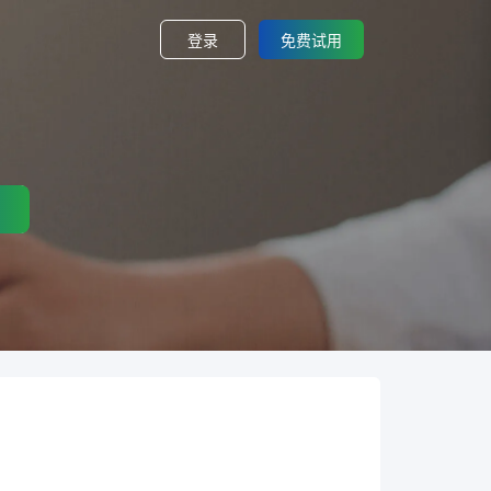
登录
免费试用